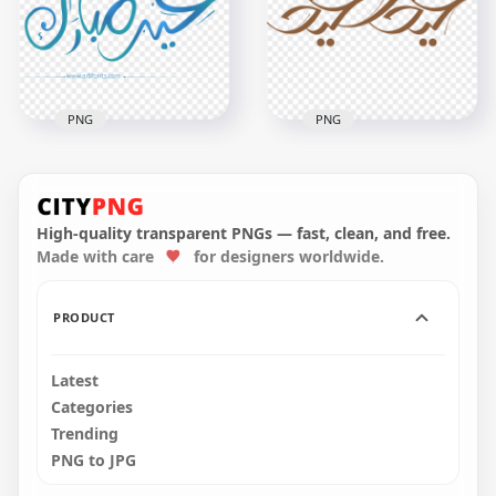
2500x2500
900x900
264.9kB
163.3kB
PNG
PNG
Brown Creative
Blue Calligraphy Eid
Calligraphy Text Eid
Mubarak Arabic Text
Mubarak Arabic
High-quality transparent PNGs — fast, clean, and free.
Made with care
for designers worldwide.
800x800
1600x1600
81.9kB
114.1kB
PRODUCT
Latest
Categories
Trending
PNG to JPG