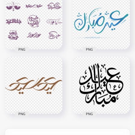
مبارك Eid Mubarak
مبارك Eid Mubarak
White Arabic Text
Black Arabic Text
PNG
PNG
2500x2500
2500x2500
264.5kB
264.9kB
PNG
PNG
مخطوطات عيد مبارك
Blue Calligraphy Eid
سعيد Eid Calligraphy
Mubarak Arabic Text
900x900
800x800
163.3kB
81.9kB
PNG
PNG
Brown Creative
Black Calligraphy