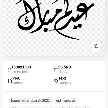
1500x1500
96.5kB
Dimensions
File size
PNG
Text
Format
Category
happy eid mubarak 2021
eid mubarak