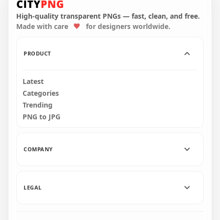
Calligraphy Text Eid
Text Eid Mubarak
Mubarak Arabic
Arabic Holidays
High-quality transparent PNGs — fast, clean, and free.
Made with care
for designers worldwide.
1600x1600
1000x1000
114.1kB
121.1kB
PRODUCT
Latest
Categories
Trending
PNG to JPG
COMPANY
LEGAL